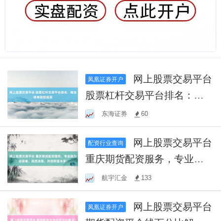
网上股票交易平台
凤凰证券开户
股票杠杆交易平台排名：精
选榜单助您投资
东海证券
60
网上股票交易平台
配资行业查询
重庆期货配资服务，专业助
力投资者，高效决策，共创
航宇汇金
133
财富未来！
网上股票交易平台
凤凰证券开户