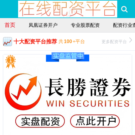
首页
凤凰证券开户
专业股票配资
配资行业
十大配资平台推荐
更多配资平台
共
100
+平台