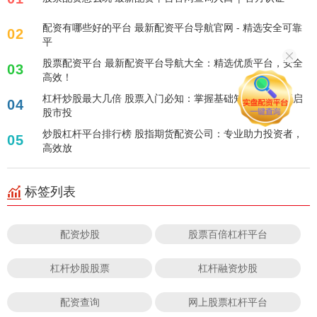
配资有哪些好的平台 最新配资平台导航官网 - 精选安全可靠
02
平
股票配资平台 最新配资平台导航大全：精选优质平台，安全
03
高效！
杠杆炒股最大几倍 股票入门必知：掌握基础知识，轻松开启
04
股市投
炒股杠杆平台排行榜 股指期货配资公司：专业助力投资者，
05
高效放
标签列表
配资炒股
股票百倍杠杆平台
杠杆炒股股票
杠杆融资炒股
配资查询
网上股票杠杆平台