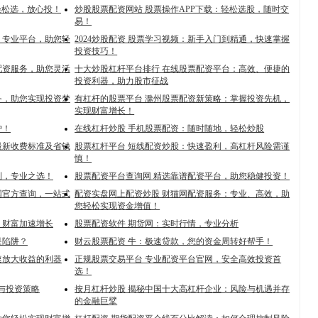
轻松选，放心投！
炒股股票配资网站 股票操作APP下载：轻松选股，随时交
易！
：专业平台，助您轻
2024炒股配资 股票学习视频：新手入门到精通，快速掌握
投资技巧！
配资服务，助您灵活
十大炒股杠杆平台排行 在线股票配资平台：高效、便捷的
投资利器，助力股市征战
务，助您实现投资梦
有杠杆的股票平台 滁州股票配资新策略：掌握投资先机，
实现财富增长！
炉！
在线杠杆炒股 手机股票配资：随时随地，轻松炒股
最新收费标准及省钱
股票杠杆平台 短线配资炒股：快速盈利，高杠杆风险需谨
慎！
利，专业之选！
股票配资平台查询网 精选靠谱配资平台，助您稳健投资！
网官方查询，一站式
配资实盘网上配资炒股 财猫网配资服务：专业、高效，助
您轻松实现资金增值！
，财富加速增长
股票配资软件 期货网：实时行情，专业分析
是陷阱？
财云股票配资 牛：极速贷款，您的资金周转好帮手！
速放大收益的利器
正规股票交易平台 专业配资平台官网，安全高效投资首
选！
势与投资策略
按月杠杆炒股 揭秘中国十大高杠杆企业：风险与机遇并存
的金融巨擘