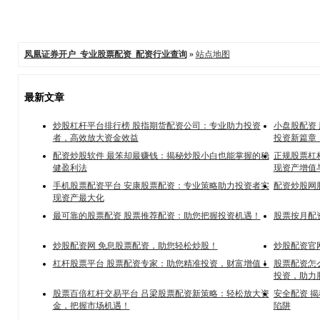
凤凰证券开户_专业股票配资_配资行业查询
»
站点地图
最新文章
炒股杠杆平台排行榜 股指期货配资公司：专业助力投资
小盘股配资
者，高效放大资金效益
投资新篇章
配资炒股软件 最笨却最赚钱：揭秘炒股小白也能掌握的稳
正规股票杠
健盈利法
现资产增值
手机股票配资平台 安康股票配资：专业策略助力投资者实
配资炒股网
现资产最大化
最可靠的股票配资 股票推荐配资：助您把握投资机遇！
股票按月配
炒股配资网 免息股票配资，助您轻松炒股！
炒股配资官
杠杆股票平台 股票配资专家：助您精准投资，财富增值！
股票配资怎
投资，助力
股票百倍杠杆交易平台 吕梁股票配资新策略：轻松放大资
安全配资 
金，把握市场机遇！
陷阱