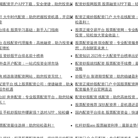
正规配资开户APP下载，安全便捷，助您投资起
配资炒股网股票 股票融资APP下载：
杠杆 大牛时代配资：助您把握投资机遇，开启财
配资正规炒股配资门户 大牛在线配资
章
松盈利！
台排名 股票学习基础：新手入门指南
股票正规交易平台 股票配资网：专业
投资，轻松放大资金收益！
台 在线配资代理服务：高效融资，助力投资者
股票配资返佣 联创配资：专业配资服
富增长
想，共创财富未来！
炒股 资炒股平台排名前十榜单
配资知识 2025年十大配资平台榜单出
 外盘开户配资：一站式投资全球市场
配资炒股就找配资 股票配资手续费：
攻略
询 精选靠谱配资网站，助您投资无忧！
炒股平台 靠谱期货配资：助您稳健盈
配资平台 线上股票配资公司：便捷融资，助力
配资正规炒股配资门户 中国股票配资
股市机遇
配资服务平台官网直达
台好 奔奔配资：专业股票配资平台，助您轻松
配资炒股配资 线配资：助您高效投资
长！
股票配资推荐 深扒配资界：是机遇还
股 手机炒股软件哪家强？选对APP，轻松赚
国内配资平台排名 股票配资资金：快
股票配资最佳选择：助您轻松盈利！
杠杆炒股app 股票融资利率：最新走