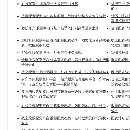
在线配资 中国配资十大最好平台推荐
炒股平台 
航！
股票配资配资 大立科技股票：行情走势与投资价值分析
炒股10倍
富增长新篇
炒股开户 股票学习论坛：新手入门到高手进阶之路
合法配资平
加杠杆的股票平台 在线股票配资公司：助力投资者高效融
线上配资平
资，把握股市机遇
轻松实现财
配资炒股配资 国十大配资平台排名揭晓
10倍杠杆
全国股票配资平台 外盘黄金配资：高杠杆掘金，助您把握
股票配资网
全球金市！
股指配资 短线炒股配资：杠杆放大收益，快速盈利机会！
网上配资查
有实力的股票杠杆平台 一站式股票信息服务平台，实时行
合法正规的
情、专业分析尽在掌握——股票网站
投资者把握
专业的股票配资官网 股市投资新手必读：探究配资利弊，
那个股票平
解析你该不该尝试配资
实现财富增
在线股票配资平台 手机股票配资：随时随地，轻松炒股
股票配资选
钱！
线上股票配资平台 股票配资在线：轻松放大您的投资收
配资排名 
益！