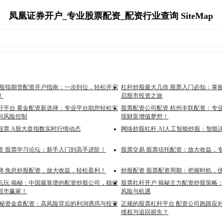
凤凰证券开户_专业股票配资_配资行业查询 SiteMap
 股指期货配资开户指南：一步到位，轻松开启
杠杆炒股最大几倍 股票入门必知：掌
！
启股市投资之旅
杆平台 黄金配资新选择：专业平台助您轻松实
股票配资公司配资 杭州丰联配资：专
与风险控制
现财富增值梦想！
股票 A股大盘指数实时行情动态
网络炒股杠杆 AI人工智能炒股：智能
资 股票学习论坛：新手入门到高手进阶！
股票交易 股票信托配资：放大收益，
网 免息炒股配资，放大收益，轻松盈利！
炒股配资 股票配资周期：把握时机，
么玩 揭秘：中国最靠谱的配资炒股公司，稳健
股票杠杆开户 揭秘主力配资炒股策略
股市赢家！
风险与机遇
揭秘资金盘配资：高风险背后的利润诱惑与投资
正规的股票杠杆平台 配资公司跑路应
维权与追回损失？