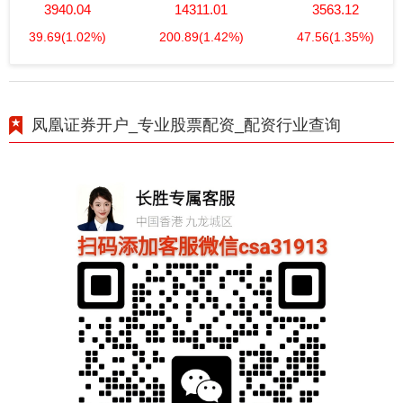
3940.04
14311.01
3563.12
39.69
(1.02%)
200.89
(1.42%)
47.56
(1.35%)
凤凰证券开户_专业股票配资_配资行业查询