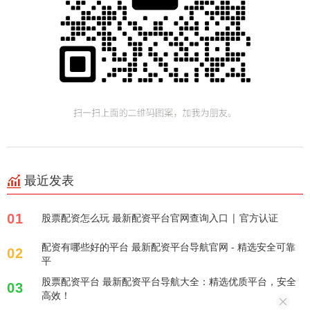
最近发表
01
股票配资怎么玩 最新配资平台官网查询入口 | 官方认证
配资有哪些好的平台 最新配资平台导航官网 - 精选安全可靠
02
平
股票配资平台 最新配资平台导航大全：精选优质平台，安全
03
高效！