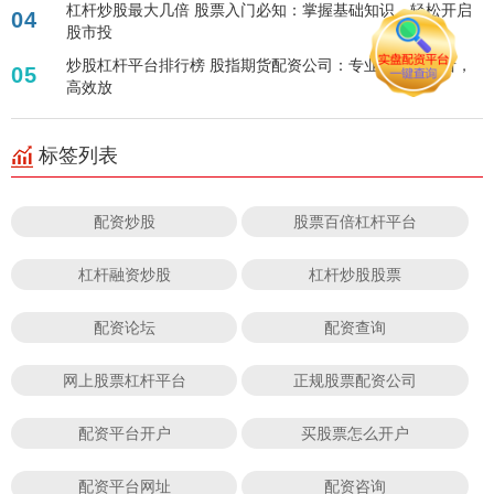
杠杆炒股最大几倍 股票入门必知：掌握基础知识，轻松开启
04
股市投
炒股杠杆平台排行榜 股指期货配资公司：专业助力投资者，
05
高效放
标签列表
配资炒股
股票百倍杠杆平台
杠杆融资炒股
杠杆炒股股票
配资论坛
配资查询
网上股票杠杆平台
正规股票配资公司
配资平台开户
买股票怎么开户
配资平台网址
配资咨询