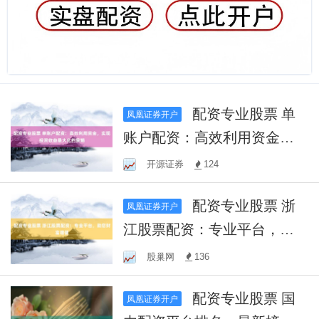
配资专业股票 单
凤凰证券开户
账户配资：高效利用资金，
实现投资收益最大化的策略
开源证券
124
配资专业股票 浙
凤凰证券开户
江股票配资：专业平台，助
您财富增值
股巢网
136
配资专业股票 国
凤凰证券开户