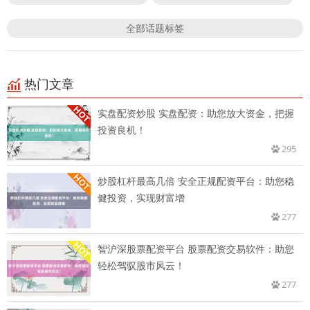
全部话题标签
热门文章
实盘配资炒股 实盘配资：助您放大资金，把握
投资良机！
295
炒股杠杆最高几倍 安全正规配资平台：助您稳
健投资，实现财富增
277
智沪深股票配资平台 股票配资交易软件：助您
轻松驾驭股市风云！
277