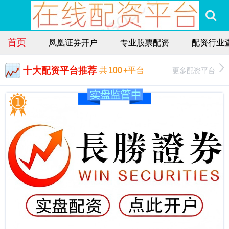
首页
凤凰证券开户
专业股票配资
配资行业
十大配资平台推荐
更多配资平台
共
100
+平台