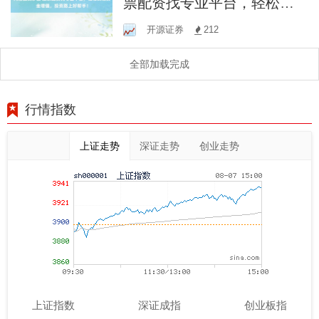
票配资找专业平台，轻松实
现资金增值，投资路上好帮
开源证券
212
手！
全部加载完成
行情指数
上证走势
深证走势
创业走势
上证指数
深证成指
创业板指