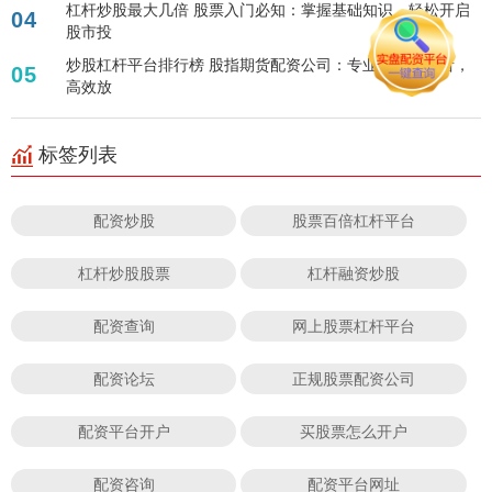
杠杆炒股最大几倍 股票入门必知：掌握基础知识，轻松开启
04
股市投
炒股杠杆平台排行榜 股指期货配资公司：专业助力投资者，
05
高效放
标签列表
配资炒股
股票百倍杠杆平台
杠杆炒股股票
杠杆融资炒股
配资查询
网上股票杠杆平台
配资论坛
正规股票配资公司
配资平台开户
买股票怎么开户
配资咨询
配资平台网址