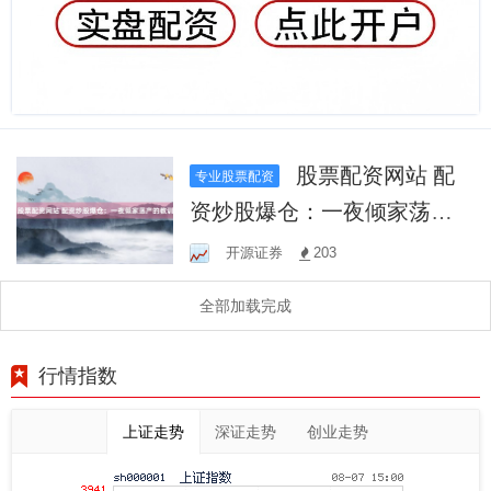
股票配资网站 配
专业股票配资
资炒股爆仓：一夜倾家荡产
的教训
开源证券
203
全部加载完成
行情指数
上证走势
深证走势
创业走势