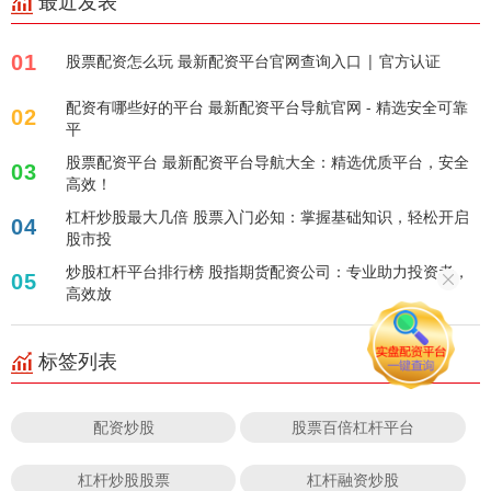
最近发表
01
股票配资怎么玩 最新配资平台官网查询入口 | 官方认证
配资有哪些好的平台 最新配资平台导航官网 - 精选安全可靠
02
平
股票配资平台 最新配资平台导航大全：精选优质平台，安全
03
高效！
杠杆炒股最大几倍 股票入门必知：掌握基础知识，轻松开启
04
股市投
炒股杠杆平台排行榜 股指期货配资公司：专业助力投资者，
05
高效放
标签列表
配资炒股
股票百倍杠杆平台
杠杆炒股股票
杠杆融资炒股