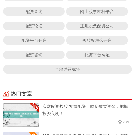
配资查询
网上股票杠杆平台
配资论坛
正规股票配资公司
配资平台开户
买股票怎么开户
配资咨询
配资平台网址
全部话题标签
热门文章
实盘配资炒股 实盘配资：助您放大资金，把握
投资良机！
295