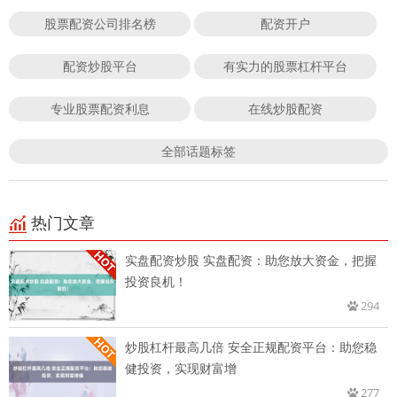
股票配资公司排名榜
配资开户
配资炒股平台
有实力的股票杠杆平台
专业股票配资利息
在线炒股配资
全部话题标签
热门文章
实盘配资炒股 实盘配资：助您放大资金，把握
投资良机！
294
炒股杠杆最高几倍 安全正规配资平台：助您稳
健投资，实现财富增
277