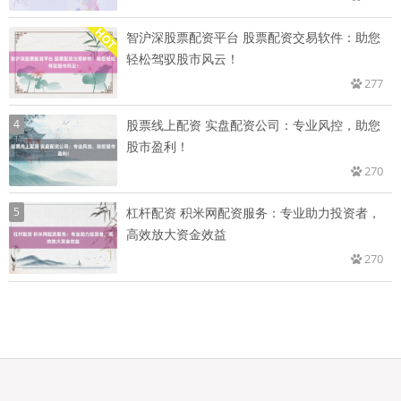
智沪深股票配资平台 股票配资交易软件：助您
轻松驾驭股市风云！
277
4
股票线上配资 实盘配资公司：专业风控，助您
股市盈利！
270
5
杠杆配资 积米网配资服务：专业助力投资者，
高效放大资金效益
270