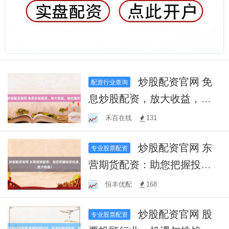
炒股配资官网 免
配资行业查询
息炒股配资，放大收益，轻
松盈利！
禾百在线
131
炒股配资官网 东
专业股票配资
营期货配资：助您把握投资
机遇，放大收益！
恒丰优配
168
炒股配资官网 股
专业股票配资