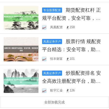
期货配资杠杆 正
专业股票配资
规平台配资，安全可靠，助
您财富增值！
凤凰配资
158
股票行情 规配资
凤凰证券开户
平台精选：安全可靠，助您
投资无忧
恒丰财富
101
炒股配资排名 安
凤凰证券开户
全高效注册配资平台，助您
轻松投资！
航宇汇金
126
全部加载完成