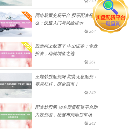
270
网络股票交易平台 股票配资是什
么：快速入门与风险提示
264
股票网上配资平 中山证券：专业
投资，稳健增值之选
261
正规炒股配资网 期货无息配资：
零息杠杆，掘金期市！
249
配资炒股网 知名期货配资平台助
力投资者，稳健布局期货市场
243