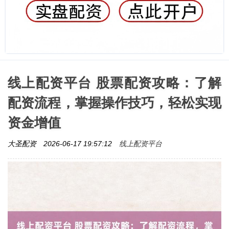
线上配资平台 股票配资攻略：了解
配资流程，掌握操作技巧，轻松实现
资金增值
线上配资平台
大圣配资
2026-06-17 19:57:12