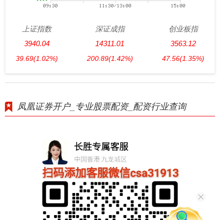
上证指数
深证成指
创业板指
3940.04
14311.01
3563.12
39.69
(1.02%)
200.89
(1.42%)
47.56
(1.35%)
凤凰证券开户_专业股票配资_配资行业查询