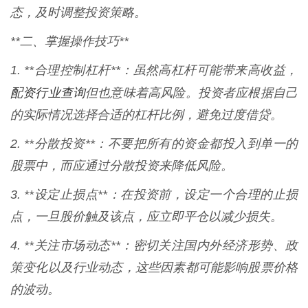
态，及时调整投资策略。
**二、掌握操作技巧**
1. **合理控制杠杆**：虽然高杠杆可能带来高收益，
配资行业查询
但也意味着高风险。投资者应根据自己
的实际情况选择合适的杠杆比例，避免过度借贷。
2. **分散投资**：不要把所有的资金都投入到单一的
股票中，而应通过分散投资来降低风险。
3. **设定止损点**：在投资前，设定一个合理的止损
点，一旦股价触及该点，应立即平仓以减少损失。
4. **关注市场动态**：密切关注国内外经济形势、政
策变化以及行业动态，这些因素都可能影响股票价格
的波动。