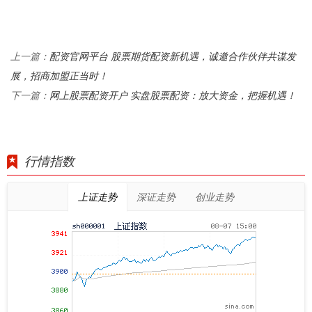
配资官网平台 股票期货配资新机遇，诚邀合作伙伴共谋发
上一篇：
展，招商加盟正当时！
网上股票配资开户 实盘股票配资：放大资金，把握机遇！
下一篇：
行情指数
上证走势
深证走势
创业走势