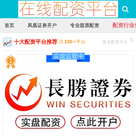
配资行业
首页
凤凰证券开户
专业股票配资
十大配资平台推荐
更多配资平台
共
100
+平台