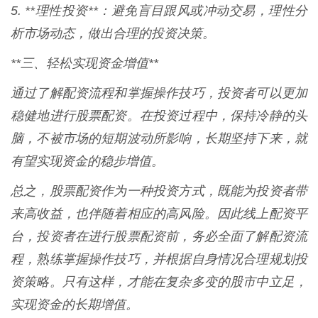
5. **理性投资**：避免盲目跟风或冲动交易，理性分
析市场动态，做出合理的投资决策。
**三、轻松实现资金增值**
通过了解配资流程和掌握操作技巧，投资者可以更加
稳健地进行股票配资。在投资过程中，保持冷静的头
脑，不被市场的短期波动所影响，长期坚持下来，就
有望实现资金的稳步增值。
总之，股票配资作为一种投资方式，既能为投资者带
来高收益，也伴随着相应的高风险。因此线上配资平
台，投资者在进行股票配资前，务必全面了解配资流
程，熟练掌握操作技巧，并根据自身情况合理规划投
资策略。只有这样，才能在复杂多变的股市中立足，
实现资金的长期增值。