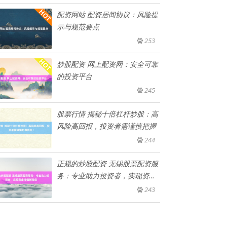
配资网站 配资居间协议：风险提
示与规范要点
253
炒股配资 网上配资网：安全可靠
的投资平台
245
股票行情 揭秘十倍杠杆炒股：高
风险高回报，投资者需谨慎把握
244
正规的炒股配资 无锡股票配资服
务：专业助力投资者，实现资金
增
243