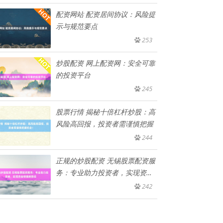
配资网站 配资居间协议：风险提
示与规范要点
253
炒股配资 网上配资网：安全可靠
的投资平台
245
股票行情 揭秘十倍杠杆炒股：高
风险高回报，投资者需谨慎把握
244
正规的炒股配资 无锡股票配资服
务：专业助力投资者，实现资金
增
242