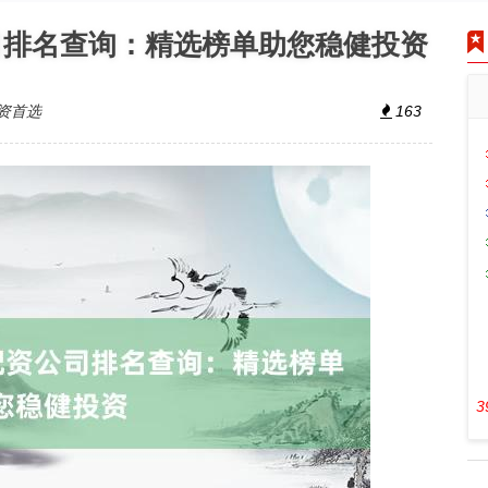
司排名查询：精选榜单助您稳健投资
资首选
163
3