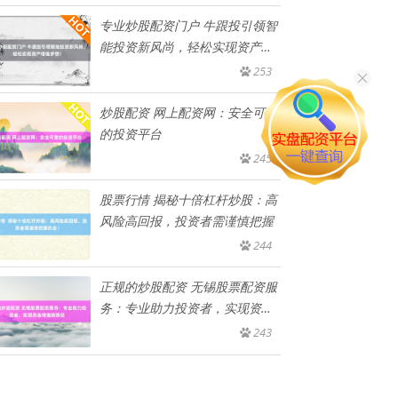
专业炒股配资门户 牛跟投引领智
能投资新风尚，轻松实现资产增
值
253
炒股配资 网上配资网：安全可靠
的投资平台
245
股票行情 揭秘十倍杠杆炒股：高
风险高回报，投资者需谨慎把握
244
正规的炒股配资 无锡股票配资服
务：专业助力投资者，实现资金
增
243