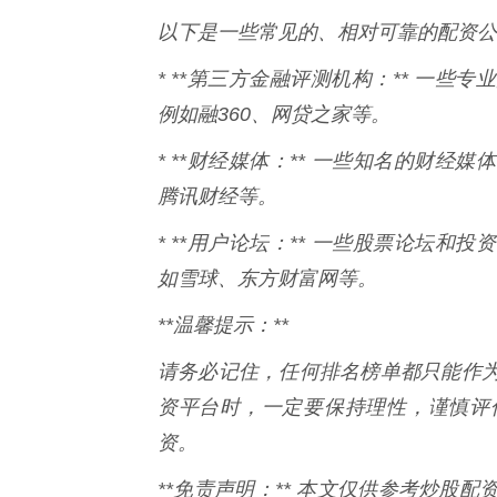
以下是一些常见的、相对可靠的配资公
* **第三方金融评测机构：** 一
例如融360、网贷之家等。
* **财经媒体：** 一些知名的财
腾讯财经等。
* **用户论坛：** 一些股票论坛
如雪球、东方财富网等。
**温馨提示：**
请务必记住，任何排名榜单都只能作
资平台时，一定要保持理性，谨慎评
资。
**免责声明：** 本文仅供参考炒股