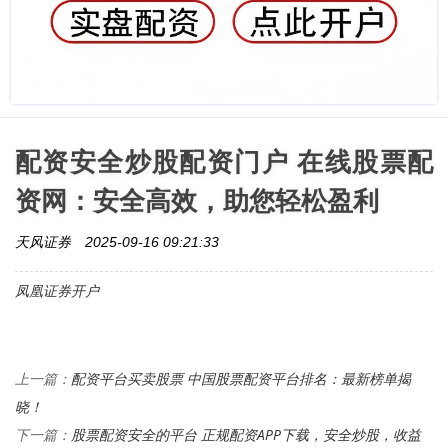
配资安全炒股配资门户 在线股票配
资网：安全高效，助您轻松盈利
天风证券
2025-09-16 09:21:33
凤凰证券开户
配资平台买卖股票 中国股票配资平台排名：最新榜单揭
上一篇：
晓！
股票配资安全的平台 正规配资APP下载，安全炒股，收益
下一篇：