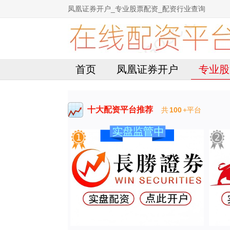
凤凰证券开户_专业股票配资_配资行业查询
首页
凤凰证券开户
专业股
十大配资平台推荐
共
100
+平台