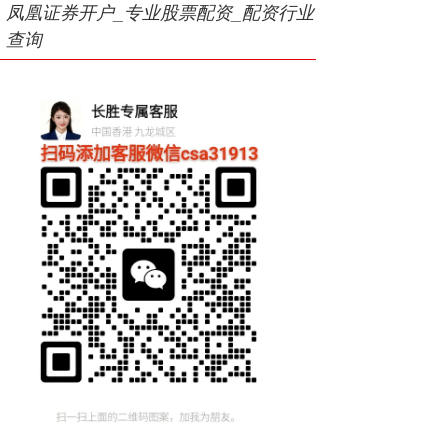
凤凰证券开户_专业股票配资_配资行业
查询