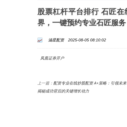
股票杠杆平台排行 石匠
界，一键预约专业石匠服务
涵星配资
2025-08-05 08:10:02
凤凰证券开户
配资专业在线炒股配资 A+策略：引领未来
上一篇：
揭秘成功背后的关键增长动力