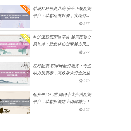
炒股杠杆最高几倍 安全正规配资
平台：助您稳健投资，实现财富
增
277
智沪深股票配资平台 股票配资交
易软件：助您轻松驾驭股市风
云！
277
杠杆配资 积米网配资服务：专业
助力投资者，高效放大资金效益
270
配资平台代理 揭秘十大合法配资
平台，助您投资路上稳健前行！
262