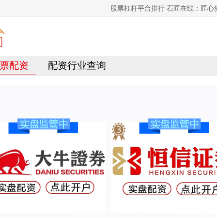
股票杠杆平台排行 石匠在线：匠心
票配资
配资行业查询