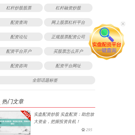
杠杆炒股股票
杠杆融资炒股
配资查询
网上股票杠杆平台
配资论坛
正规股票配资公司
配资平台开户
买股票怎么开户
配资咨询
配资平台网址
全部话题标签
热门文章
实盘配资炒股 实盘配资：助您放
大资金，把握投资良机！
295