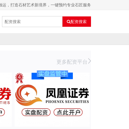
独运，打造石材艺术新境界，一键预约专业石匠服务
配资搜索
更多配资平台