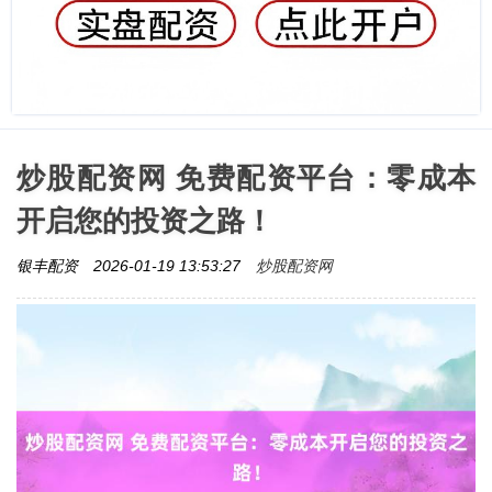
炒股配资网 免费配资平台：零成本
开启您的投资之路！
炒股配资网
银丰配资
2026-01-19 13:53:27