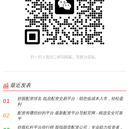
最近发表
炒股配资排名 低息配资交易平台：助您低成本入市，轻松盈
01
利
配资有哪些好的平台 最新配资平台导航官网 - 精选安全可靠
02
平
炒股杠杆平台排行榜 股指期货配资公司：专业助力投资者，