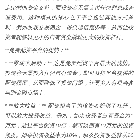
定比例的资金支持，而投资者无需支付任何利息或管
理费用。这种模式的核心在于平台通过其他方式盈
利，例如收取交易佣金、提供增值服务等，从而让投
资者能够以更小的自有资金撬动更大的投资杠杆。
**免费配资平台的优势：**
* **零成本启动：** 这是免费配资平台最大的优势。
投资者无需投入任何自有资金，即可获得平台提供的
配资额度，从而降低了投资门槛，让更多人有机会参
与到金融市场中。
* **放大收益：** 配资相当于为投资者提供了杠杆，
可以放大投资收益。例如，如果投资者自有资金为1
万元，通过平台配资10倍，就可以拥有10万元的投资
额度。如果投资收益率为10%，那么投资收益将从10