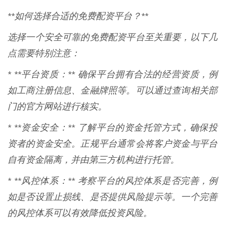
**如何选择合适的免费配资平台？**
选择一个安全可靠的免费配资平台至关重要，以下几
点需要特别注意：
* **平台资质：** 确保平台拥有合法的经营资质，例
如工商注册信息、金融牌照等。可以通过查询相关部
门的官方网站进行核实。
* **资金安全：** 了解平台的资金托管方式，确保投
资者的资金安全。正规平台通常会将客户资金与平台
自有资金隔离，并由第三方机构进行托管。
* **风控体系：** 考察平台的风控体系是否完善，例
如是否设置止损线、是否提供风险提示等。一个完善
的风控体系可以有效降低投资风险。