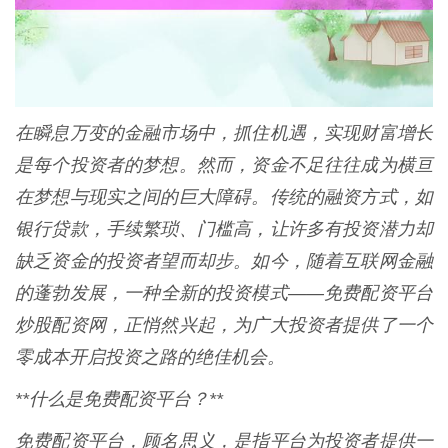
在瞬息万变的金融市场中，抓住机遇，实现财富增长
是每个投资者的梦想。然而，资金不足往往成为横亘
在梦想与现实之间的巨大障碍。传统的融资方式，如
银行贷款，手续繁琐、门槛高，让许多有投资潜力却
缺乏资金的投资者望而却步。如今，随着互联网金融
的蓬勃发展，一种全新的投资模式——免费配资平台
炒股配资网，正悄然兴起，为广大投资者提供了一个
零成本开启投资之路的绝佳机会。
**什么是免费配资平台？**
免费配资平台，顾名思义，是指平台为投资者提供一