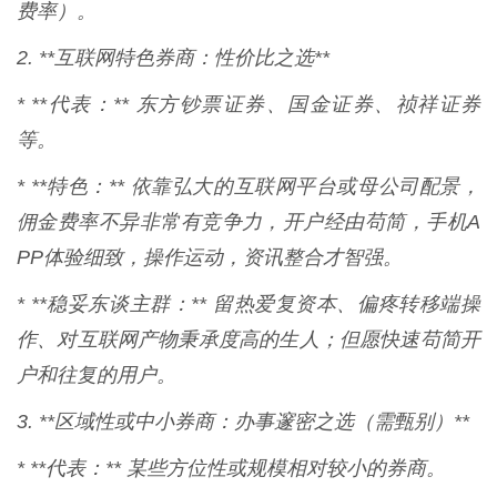
费率）。
2. **互联网特色券商：性价比之选**
* **代表：** 东方钞票证券、国金证券、祯祥证券
等。
* **特色：** 依靠弘大的互联网平台或母公司配景，
佣金费率不异非常有竞争力，开户经由苟简，手机A
PP体验细致，操作运动，资讯整合才智强。
* **稳妥东谈主群：** 留热爱复资本、偏疼转移端操
作、对互联网产物秉承度高的生人；但愿快速苟简开
户和往复的用户。
3. **区域性或中小券商：办事邃密之选（需甄别）**
* **代表：** 某些方位性或规模相对较小的券商。