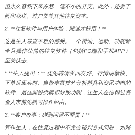
但永久蓄积下来亦然一笔不小的开支。此外，还要了
解印花税、过户费等其他往复资本。
2. **往复软件与用户体验：顺遂才好用！**
这是生人最直不雅的感受。一个褂讪、运动、功能皆
全且操作苟简的往复软件（包括PC端和手机APP）
至关伏击。
* **生人提出：** 优先聘请界面友好、行情刷新快、
下单反应实时、自带丰富技艺分析器具和资讯功能的
软件。最佳能提供模拟炒股功能，让生人在信得过资
金入市前先熟习操作经由。
3. **客户办事：碰到问题不罪责！**
算作生人，在往复过程中不免会碰到各式问题，如账