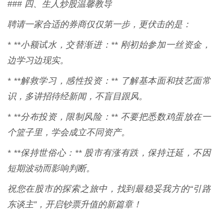
### 四、生人炒股温馨教导
聘请一家合适的券商仅仅第一步，更伏击的是：
* **小额试水，交替渐进：** 刚初始参加一丝资金，
边学习边现实。
* **解救学习，感性投资：** 了解基本面和技艺面常
识，多讲招待经新闻，不盲目跟风。
* **分布投资，限制风险：** 不要把悉数鸡蛋放在一
个篮子里，学会成立不同资产。
* **保持世俗心：** 股市有涨有跌，保持迁延，不因
短期波动而影响判断。
祝您在股市的探索之旅中，找到最稳妥我方的“引路
东谈主”，开启钞票升值的新篇章！