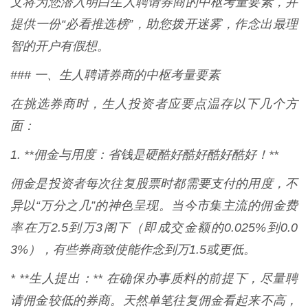
文将为您潜入明白生人聘请券商的中枢考量要素，并
提供一份“必看推选榜”，助您拨开迷雾，作念出最理
智的开户有假想。
### 一、生人聘请券商的中枢考量要素
在挑选券商时，生人投资者应要点温存以下几个方
面：
1. **佣金与用度：省钱是硬酷好酷好酷好酷好！**
佣金是投资者每次往复股票时都需要支付的用度，不
异以“万分之几”的神色呈现。当今市集主流的佣金费
率在万2.5到万3阁下（即成交金额的0.025%到0.0
3%），有些券商致使能作念到万1.5或更低。
* **生人提出：** 在确保办事质料的前提下，尽量聘
请佣金较低的券商。天然单笔往复佣金看起来不高，