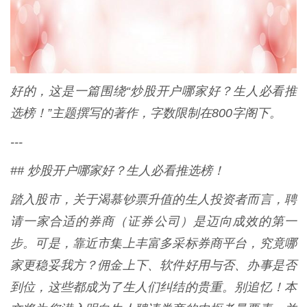
好的，这是一篇围绕“炒股开户哪家好？生人必看推
选榜！”主题撰写的著作，字数限制在800字阁下。
---
## 炒股开户哪家好？生人必看推选榜！
踏入股市，关于渴慕钞票升值的生人投资者而言，聘
请一家合适的券商（证券公司）是迈向成效的第一
步。可是，靠近市集上丰富多采标券商平台，究竟哪
家更稳妥我方？佣金上下、软件好用与否、办事是否
到位，这些都成为了生人们纠结的贵重。别追忆！本