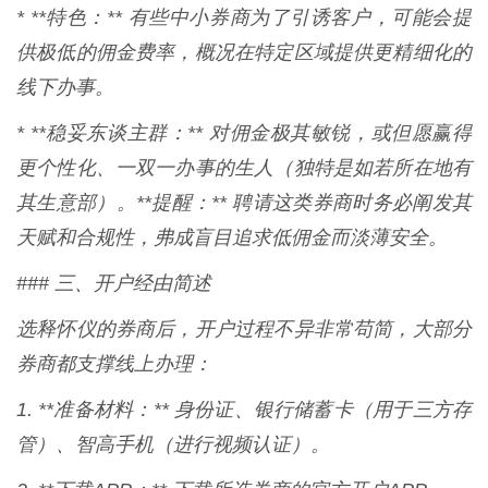
* **特色：** 有些中小券商为了引诱客户，可能会提
供极低的佣金费率，概况在特定区域提供更精细化的
线下办事。
* **稳妥东谈主群：** 对佣金极其敏锐，或但愿赢得
更个性化、一双一办事的生人（独特是如若所在地有
其生意部）。**提醒：** 聘请这类券商时务必阐发其
天赋和合规性，弗成盲目追求低佣金而淡薄安全。
### 三、开户经由简述
选释怀仪的券商后，开户过程不异非常苟简，大部分
券商都支撑线上办理：
1. **准备材料：** 身份证、银行储蓄卡（用于三方存
管）、智高手机（进行视频认证）。