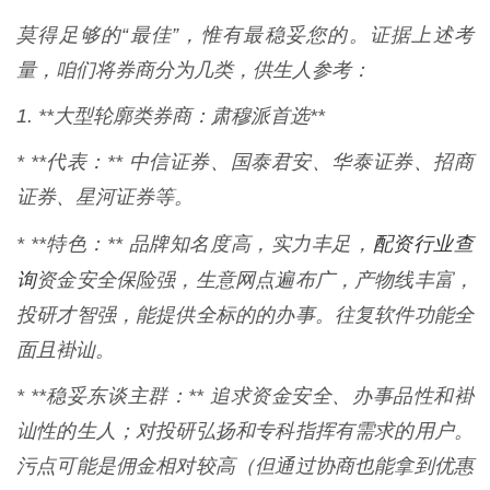
莫得足够的“最佳”，惟有最稳妥您的。证据上述考
量，咱们将券商分为几类，供生人参考：
1. **大型轮廓类券商：肃穆派首选**
* **代表：** 中信证券、国泰君安、华泰证券、招商
证券、星河证券等。
配资行业查
* **特色：** 品牌知名度高，实力丰足，
询
资金安全保险强，生意网点遍布广，产物线丰富，
投研才智强，能提供全标的的办事。往复软件功能全
面且褂讪。
* **稳妥东谈主群：** 追求资金安全、办事品性和褂
讪性的生人；对投研弘扬和专科指挥有需求的用户。
污点可能是佣金相对较高（但通过协商也能拿到优惠